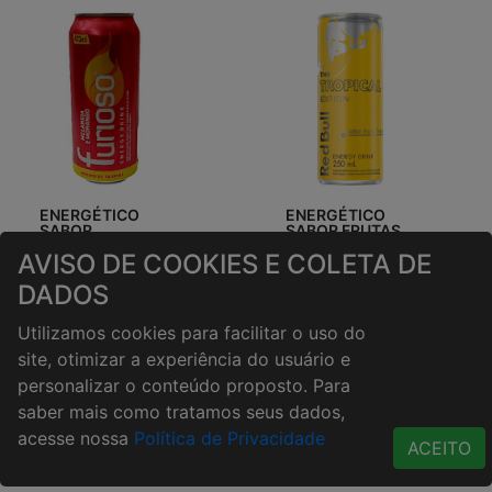
ENERGÉTICO
ENERGÉTICO
SABOR
SABOR FRUTAS
MELANCIA E
TROPICAIS RED
AVISO DE COOKIES E COLETA DE
MORANGO
BULL 250ML
FURIOSO 473ML
DADOS
R$5,49
R$10,90
Utilizamos cookies para facilitar o uso do
site, otimizar a experiência do usuário e
personalizar o conteúdo proposto. Para
saber mais como tratamos seus dados,
acesse nossa
Política de Privacidade
ACEITO
ÁGUAS DE COCO
Veja mais