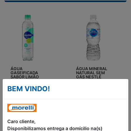
ÁGUA
ÁGUA MINERAL
GASEIFICADA
NATURAL SEM
SABOR LIMÃO
GÁS NESTLÉ
CRYSTAL 510ML
510ML
BEM VINDO!
R$2,99
R$1,85
Caro cliente,
Disponibilizamos entrega a domícilio na(s)