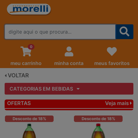
FALE CONOSCO
0
meu carrinho
minha conta
meus favoritos
VOLTAR
CATEGORIAS EM BEBIDAS
OFERTAS
Veja mais
Desconto de 18%
Desconto de 18%