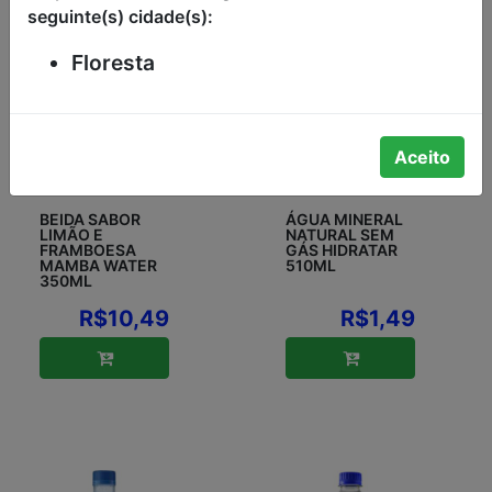
seguinte(s) cidade(s):
Floresta
Aceito
BEIDA SABOR
ÁGUA MINERAL
LIMÃO E
NATURAL SEM
FRAMBOESA
GÁS HIDRATAR
MAMBA WATER
510ML
350ML
R$10,49
R$1,49