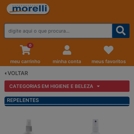
FALE CONOSCO
0
meu carrinho
minha conta
meus favoritos
VOLTAR
CATEGORIAS EM HIGIENE E BELEZA
REPELENTES