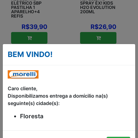
ELÉTRICO SBP
SPRAY ÉX! KIDS
PASTILHA 1
H2O EVOLUTION
APARELHO+4
200ML
REFIS
R$39,90
R$26,90
BEM VINDO!
Caro cliente,
Disponibilizamos entrega a domícilio na(s)
seguinte(s) cidade(s):
Floresta
REPELENTE
REPELENTE
ELÉTRICO SBP
ELÉTRICO EM
LÍQUIDO 1
PASTILHA SBP