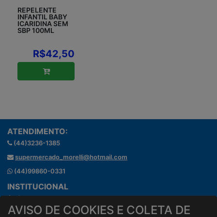
REPELENTE
INFANTIL BABY
ICARIDINA SEM
SBP 100ML
R$42,50
ATENDIMENTO:
(44)3236-1385
supermercado_morelli@hotmail.com
(44)99860-0331
INSTITUCIONAL
Onde estamos
AVISO DE COOKIES E COLETA DE
Horários de atendimento