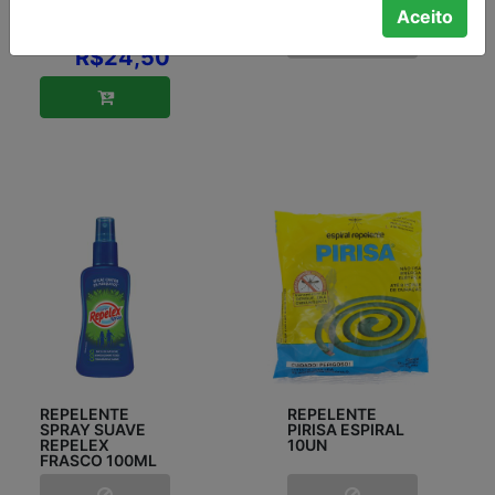
APARELHO+1
12UN
Aceito
REFIL
R$24,50
REPELENTE
REPELENTE
SPRAY SUAVE
PIRISA ESPIRAL
REPELEX
10UN
FRASCO 100ML