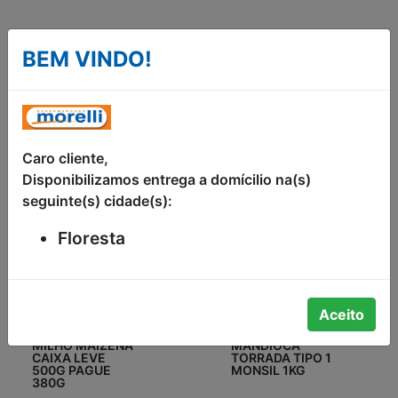
R$3,59
R$5,99
BEM VINDO!
Caro cliente,
Disponibilizamos entrega a domícilio na(s)
seguinte(s) cidade(s):
Floresta
Aceito
AMIDO DE
FARINHA DE
MILHO MAIZENA
MANDIOCA
CAIXA LEVE
TORRADA TIPO 1
500G PAGUE
MONSIL 1KG
380G