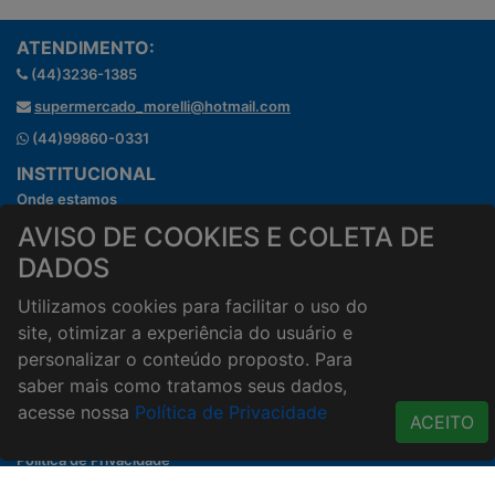
ATENDIMENTO:
(44)3236-1385
supermercado_morelli@hotmail.com
(44)99860-0331
INSTITUCIONAL
Onde estamos
Horários de atendimento
AVISO DE COOKIES E COLETA DE
HORÁRIOS E ENTREGA
DADOS
Formas de Pagamento
Utilizamos cookies para facilitar o uso do
Horários de Entrega
site, otimizar a experiência do usuário e
Taxa de entrega
personalizar o conteúdo proposto. Para
Cidades Atendidas
saber mais como tratamos seus dados,
ACESSO RÁPIDO
acesse nossa
Política de Privacidade
ACEITO
Termos de uso
Política de Privacidade