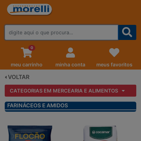
FALE CONOSCO
0
meu carrinho
minha conta
meus favoritos
VOLTAR
CATEGORIAS EM MERCEARIA E ALIMENTOS
FARINÁCEOS E AMIDOS