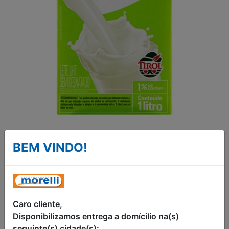
LEITE UHT
BEM VINDO!
SEMIDESNATADO
TIROL 1L
LEITE UHT SEMIDESNATADO COM 1%
Caro cliente,
DE GORDURA TIROL CAIXA 1 LITRO
Disponibilizamos entrega a domícilio na(s)
seguinte(s) cidade(s):