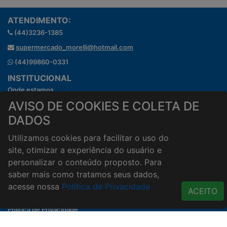
ATENDIMENTO:
(44)3236-1385
supermercado_morelli@hotmail.com
(44)99860-0331
INSTITUCIONAL
Onde estamos
Horários de atendimento
AVISO DE COOKIES E COLETA DE
HORÁRIOS E ENTREGA
DADOS
Formas de Pagamento
Utilizamos cookies para facilitar o uso do
Horários de Entrega
site, otimizar a experiência do usuário e
Taxa de entrega
personalizar o conteúdo proposto. Para
Cidades Atendidas
saber mais como tratamos seus dados,
ACESSO RÁPIDO
acesse nossa
Política de Privacidade
ACEITO
Termos de uso
Política de Privacidade