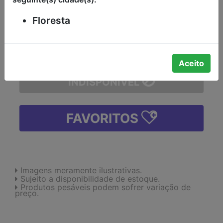
-
Floresta
-
+
Aceito
INDISPONÍVEL
FAVORITOS
Imagens meramente ilustrativas.
Sujeito a disponibilidade de estoque.
Produtos pesáveis podem sofrer variação de
preço.