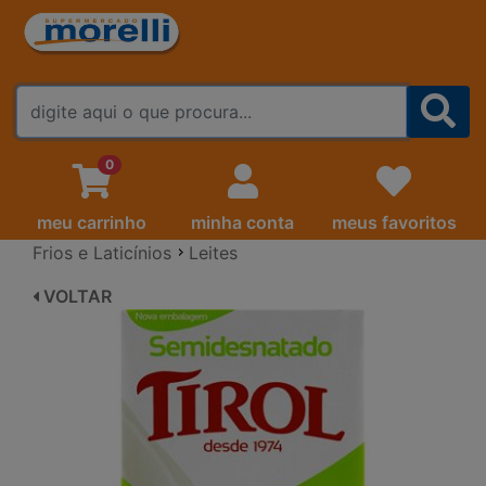
FALE CONOSCO
0
meu carrinho
minha conta
meus favoritos
Frios e Laticínios
Leites
VOLTAR