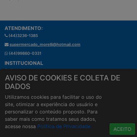
ATENDIMENTO:
(44)3236-1385
supermercado_morelli@hotmail.com
(44)99860-0331
INSTITUCIONAL
Onde estamos
AVISO DE COOKIES E COLETA DE
Horários de atendimento
DADOS
HORÁRIOS E ENTREGA
Formas de Pagamento
Utilizamos cookies para facilitar o uso do
Horários de Entrega
site, otimizar a experiência do usuário e
Taxa de entrega
personalizar o conteúdo proposto. Para
Cidades Atendidas
saber mais como tratamos seus dados,
acesse nossa
Política de Privacidade
ACESSO RÁPIDO
ACEITO
Termos de uso