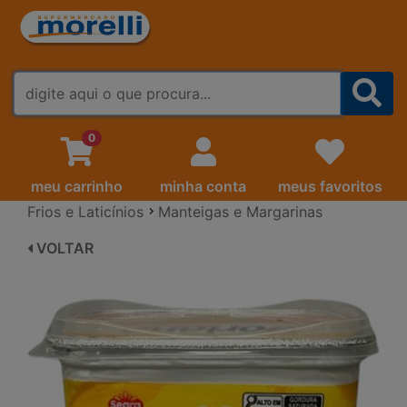
FALE CONOSCO
0
meu carrinho
minha conta
meus favoritos
Frios e Laticínios
Manteigas e Margarinas
VOLTAR