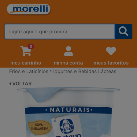
FALE CONOSCO
0
meu carrinho
minha conta
meus favoritos
Frios e Laticínios
Iogurtes e Bebidas Lácteas
VOLTAR