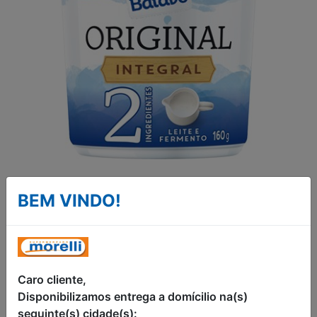
IOGURTE NATURAL
BEM VINDO!
INTEGRAL ORIGINAL
BATAVO 160G
IOGURTE NATURAL INTEGRAL
Caro cliente,
ORIGINAL BATAVO COPO 160G
Disponibilizamos entrega a domícilio na(s)
seguinte(s) cidade(s):