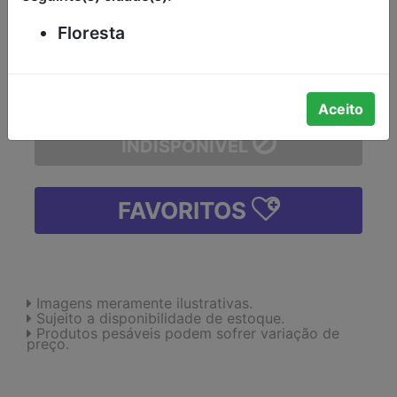
-
Floresta
-
+
Aceito
INDISPONÍVEL
FAVORITOS
Imagens meramente ilustrativas.
Sujeito a disponibilidade de estoque.
Produtos pesáveis podem sofrer variação de
preço.