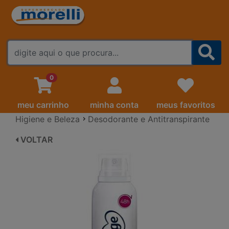
FALE CONOSCO
0
meu carrinho
minha conta
meus favoritos
Higiene e Beleza
Desodorante e Antitranspirante
VOLTAR