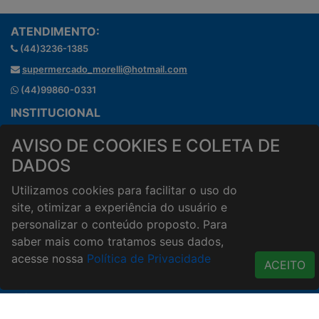
ATENDIMENTO:
(44)3236-1385
supermercado_morelli@hotmail.com
(44)99860-0331
INSTITUCIONAL
Onde estamos
AVISO DE COOKIES E COLETA DE
Horários de atendimento
DADOS
HORÁRIOS E ENTREGA
Formas de Pagamento
Utilizamos cookies para facilitar o uso do
Horários de Entrega
site, otimizar a experiência do usuário e
Taxa de entrega
personalizar o conteúdo proposto. Para
saber mais como tratamos seus dados,
Cidades Atendidas
acesse nossa
Política de Privacidade
ACESSO RÁPIDO
ACEITO
Termos de uso
Política de Privacidade