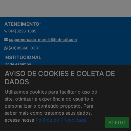
ATENDIMENTO:
(44)3236-1385
supermercado_morelli@hotmail.com
(44)99860-0331
INSTITUCIONAL
Onde estamos
Horários de atendimento
AVISO DE COOKIES E COLETA DE
HORÁRIOS E ENTREGA
DADOS
Formas de Pagamento
Utilizamos cookies para facilitar o uso do
Horários de Entrega
site, otimizar a experiência do usuário e
Taxa de entrega
personalizar o conteúdo proposto. Para
Cidades Atendidas
saber mais como tratamos seus dados,
ACESSO RÁPIDO
acesse nossa
Política de Privacidade
ACEITO
Termos de uso