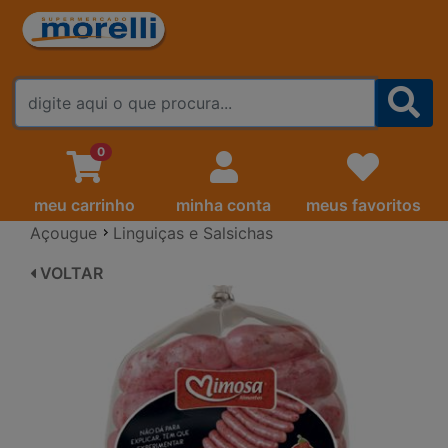
FALE CONOSCO
0
meu carrinho
minha conta
meus favoritos
Açougue
Linguiças e Salsichas
VOLTAR