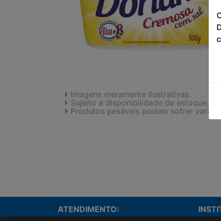
C
D
c
Imagens meramente ilustrativas.
Sujeito a disponibilidade de estoque.
Produtos pesáveis podem sofrer variaç
ATENDIMENTO:
INST
Onde e
(44)3236-1385