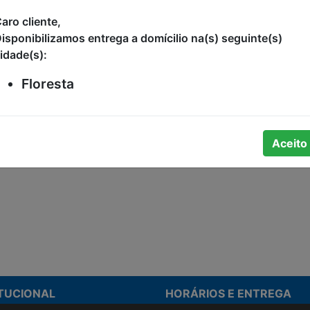
R$7,99
aro cliente,
isponibilizamos entrega a domícilio na(s) seguinte(s)
idade(s):
Floresta
Aceito
ão de preço.
ITUCIONAL
HORÁRIOS E ENTREGA
stamos
Formas de Pagamento