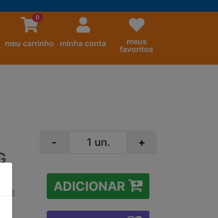
0
meus
meu carrinho
minha conta
favoritos
-
+
G
ADICIONAR
A 3