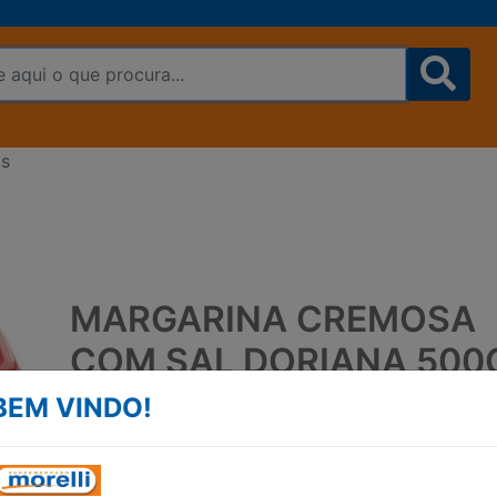
as
MARGARINA CREMOSA
COM SAL DORIANA 500
BEM VINDO!
MARGARINA CREMOSA COM SAL COM
VITAMINA D, B E B12 E FONTE DE ÔMEG
DORIANA POTE 500G