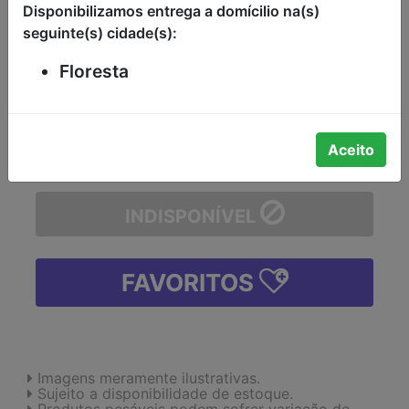
Disponibilizamos entrega a domícilio na(s)
DE GORDURA LIDER CAIXA COM
seguinte(s) cidade(s):
TAMPA 1 LITRO
-
Floresta
-
+
Aceito
INDISPONÍVEL
FAVORITOS
Imagens meramente ilustrativas.
Sujeito a disponibilidade de estoque.
Produtos pesáveis podem sofrer variação de