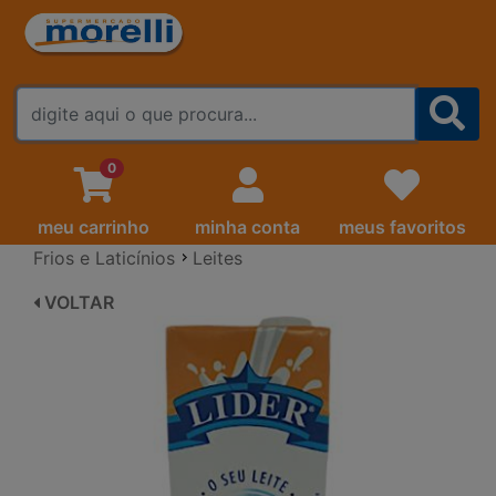
FALE CONOSCO
0
meu carrinho
minha conta
meus favoritos
Frios e Laticínios
Leites
VOLTAR