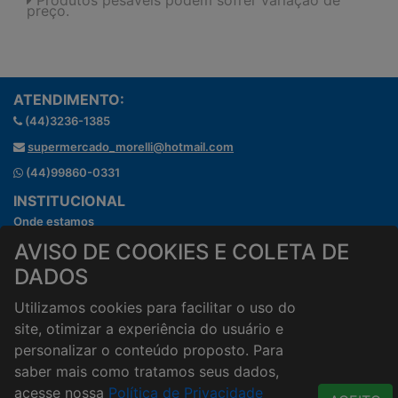
preço.
ATENDIMENTO:
(44)3236-1385
supermercado_morelli@hotmail.com
(44)99860-0331
INSTITUCIONAL
Onde estamos
Horários de atendimento
AVISO DE COOKIES E COLETA DE
HORÁRIOS E ENTREGA
DADOS
Formas de Pagamento
Utilizamos cookies para facilitar o uso do
Horários de Entrega
site, otimizar a experiência do usuário e
Taxa de entrega
personalizar o conteúdo proposto. Para
Cidades Atendidas
saber mais como tratamos seus dados,
ACESSO RÁPIDO
acesse nossa
Política de Privacidade